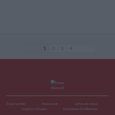
1
2
3
4
Kisseo
©
Scopri anche:
free ecards
cartes de voeux
tarjetas virtuales
kostenlose Grußkarten