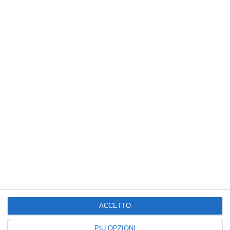
Mazzo di fiori per ringraziare o chiedere scusa
portafortuna
ACCETTO
PIÙ OPZIONI