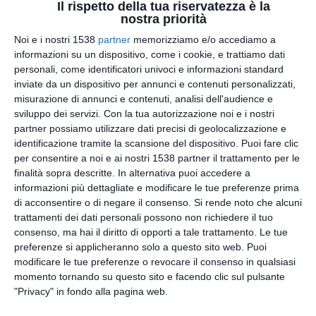
Il rispetto della tua riservatezza è la
nostra priorità
Passa una bella giornata
Noi e i nostri 1538
partner
memorizziamo e/o accediamo a
informazioni su un dispositivo, come i cookie, e trattiamo dati
personali, come identificatori univoci e informazioni standard
inviate da un dispositivo per annunci e contenuti personalizzati,
misurazione di annunci e contenuti, analisi dell'audience e
sviluppo dei servizi.
Con la tua autorizzazione noi e i nostri
partner possiamo utilizzare dati precisi di geolocalizzazione e
identificazione tramite la scansione del dispositivo. Puoi fare clic
per consentire a noi e ai nostri 1538 partner il trattamento per le
finalità sopra descritte. In alternativa puoi accedere a
informazioni più dettagliate e modificare le tue preferenze prima
di acconsentire o di negare il consenso.
Si rende noto che alcuni
trattamenti dei dati personali possono non richiedere il tuo
Una rosa delicata e profumata
consenso, ma hai il diritto di opporti a tale trattamento. Le tue
preferenze si applicheranno solo a questo sito web. Puoi
modificare le tue preferenze o revocare il consenso in qualsiasi
momento tornando su questo sito e facendo clic sul pulsante
"Privacy" in fondo alla pagina web.