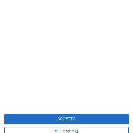
La primavera è arrivata
Buongiorno soleggiato
ACCETTO
PIÙ OPZIONI