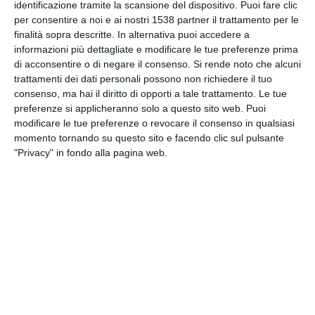
identificazione tramite la scansione del dispositivo. Puoi fare clic
INVIA QUESTA CARTOLINA
per consentire a noi e ai nostri 1538 partner il trattamento per le
finalità sopra descritte. In alternativa puoi accedere a
informazioni più dettagliate e modificare le tue preferenze prima
via Email
(GRATUITO)
di acconsentire o di negare il consenso.
Si rende noto che alcuni
trattamenti dei dati personali possono non richiedere il tuo
CONDIVIDI QUESTA
consenso, ma hai il diritto di opporti a tale trattamento. Le tue
CARTOLINA
preferenze si applicheranno solo a questo sito web. Puoi
modificare le tue preferenze o revocare il consenso in qualsiasi
momento tornando su questo sito e facendo clic sul pulsante
Facebook, Twitter, WhatsApp, ...
"Privacy" in fondo alla pagina web.
VEDI ALTRE CARTOLINE DI
QUESTA CATEGORIA
Cartoline Inverno