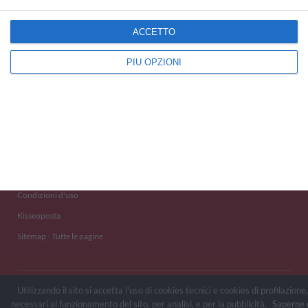
ACCETTO
Kisseo
©
PIÙ OPZIONI
Scopri anche:
free ecards
cartes de voeux
tarjetas virtuales
kostenlose Grußkarten
Newsletter
Eventi 2020
Aiuto e Contatto
Condizioni d'uso
Kisseoposta
Sitemap - Tutte le pagine
Utilizzando il sito si accetta l'uso di cookies tecnici e cookies di profilazione,
necessari al funzionamento del sito, per analisi, e per la pubblicità.
Saperne 