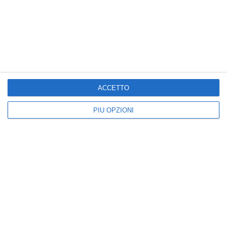
VEDI ALTRE CARTOLINE DI
QUESTE CATEGORIE
Cartoline di Auguri
Auguri di Matrimonio
ACCETTO
PIÙ OPZIONI
Kisseo
©
Scopri anche:
free ecards
cartes de voeux
tarjetas virtuales
kostenlose Grußkarten
Newsletter