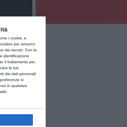
ità
ome i cookie, e
spositivo per annunci
o dei servizi.
Con la
e identificazione
er il trattamento per
icare le tue
ti dei dati personali
 preferenze si
nso in qualsiasi
 web.