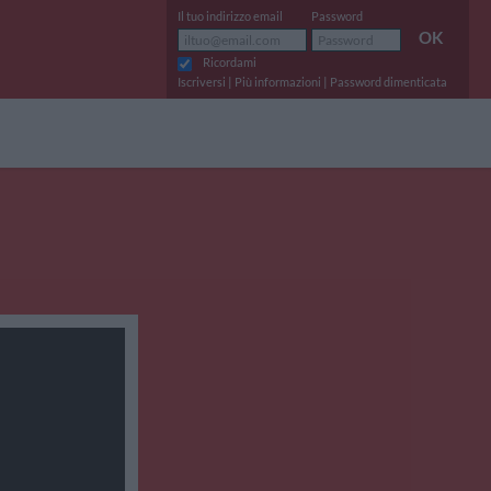
Il tuo indirizzo email
Password
OK
Ricordami
|
|
Iscriversi
Più informazioni
Password dimenticata