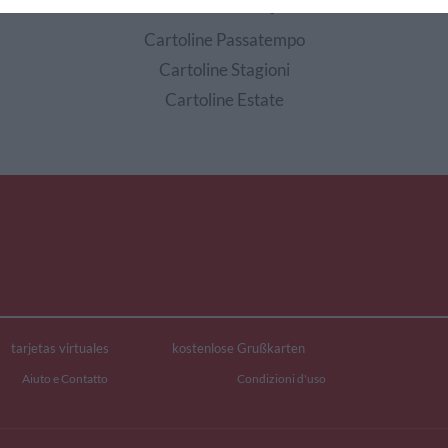
EDI ALTRE CARTOLINE DI QUESTE CATEGOR
Cartoline Passatempo
Cartoline Stagioni
Cartoline Estate
tarjetas virtuales
kostenlose Grußkarten
Aiuto e Contatto
Condizioni d'uso