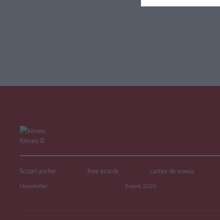
V
Kisseo
©
Scopri anche:
free ecards
cartes de voeux
Newsletter
Eventi 2020