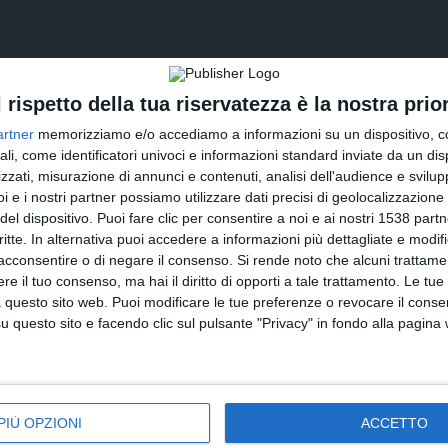
l rispetto della tua riservatezza è la nostra prior
artner
memorizziamo e/o accediamo a informazioni su un dispositivo, c
ali, come identificatori univoci e informazioni standard inviate da un di
zzati, misurazione di annunci e contenuti, analisi dell'audience e svilupp
i e i nostri partner possiamo utilizzare dati precisi di geolocalizzazione 
del dispositivo. Puoi fare clic per consentire a noi e ai nostri 1538 partn
INVIA QUESTA CARTOLINA
critte. In alternativa puoi accedere a informazioni più dettagliate e modif
acconsentire o di negare il consenso.
Si rende noto che alcuni trattamen
via Email
(GRATUITO)
e il tuo consenso, ma hai il diritto di opporti a tale trattamento. Le tue
 questo sito web. Puoi modificare le tue preferenze o revocare il conse
questo sito e facendo clic sul pulsante "Privacy" in fondo alla pagina
CONDIVIDI QUESTA CARTOLINA
Facebook, Twitter, WhatsApp, ...
PIÙ OPZIONI
ACCETTO