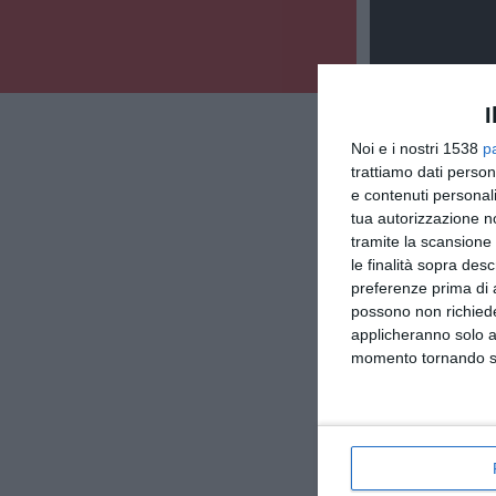
I
Noi e i nostri 1538
p
trattiamo dati person
e contenuti personali
tua autorizzazione no
tramite la scansione 
le finalità sopra des
preferenze prima di 
possono non richieder
applicheranno solo a
momento tornando su 