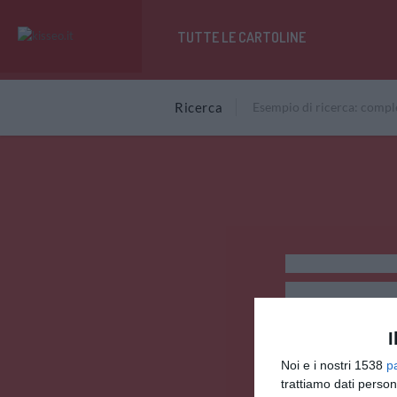
TUTTE LE CARTOLINE
Ricerca
I
Noi e i nostri 1538
p
trattiamo dati person