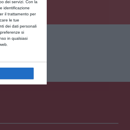
o dei servizi.
Con la
e identificazione
er il trattamento per
icare le tue
ti dei dati personali
IE
 preferenze si
nso in qualsiasi
 web.