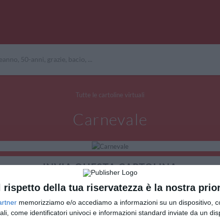
Tutte le cartoline virtuali
Carnevale
INVIA QUESTA CARTOLINA
l rispetto della tua riservatezza è la nostra prior
via Email
(GRATUITO)
artner
memorizziamo e/o accediamo a informazioni su un dispositivo, c
ali, come identificatori univoci e informazioni standard inviate da un di
CONDIVIDI QUESTA CARTOLINA