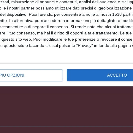
zzati, misurazione di annunci e contenuti, analisi dell'audience e svilupp
i e i nostri partner possiamo utilizzare dati precisi di geolocalizzazione 
Facebook, Twitter, WhatsApp, ...
del dispositivo. Puoi fare clic per consentire a noi e ai nostri 1538 partn
critte. In alternativa puoi accedere a informazioni più dettagliate e modif
acconsentire o di negare il consenso.
Si rende noto che alcuni trattamen
EDI ALTRE CARTOLINE DI QUESTE CATEGOR
e il tuo consenso, ma hai il diritto di opporti a tale trattamento. Le tue
 questo sito web. Puoi modificare le tue preferenze o revocare il conse
Cartoline Feste et Festività
questo sito e facendo clic sul pulsante "Privacy" in fondo alla pagina
Cartoline Tradizioni Popolari
Cartoline Carnevale
PIÙ OPZIONI
ACCETTO