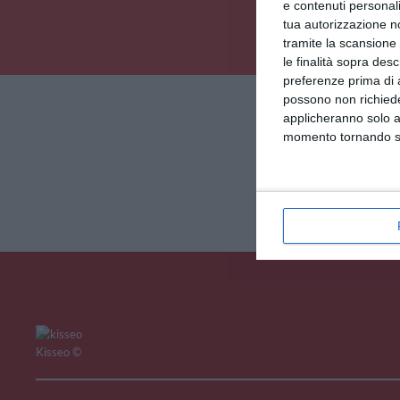
e contenuti personali
tua autorizzazione no
tramite la scansione 
le finalità sopra des
preferenze prima di 
V
possono non richieder
applicheranno solo a
momento tornando su 
Kisseo
©