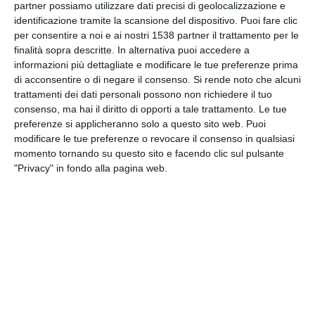
partner possiamo utilizzare dati precisi di geolocalizzazione e
INVIA QUESTA CARTOLINA
identificazione tramite la scansione del dispositivo. Puoi fare clic
per consentire a noi e ai nostri 1538 partner il trattamento per le
via Email
finalità sopra descritte. In alternativa puoi accedere a
(GRATUITO)
informazioni più dettagliate e modificare le tue preferenze prima
di acconsentire o di negare il consenso.
Si rende noto che alcuni
CONDIVIDI QUESTA
trattamenti dei dati personali possono non richiedere il tuo
CARTOLINA
consenso, ma hai il diritto di opporti a tale trattamento. Le tue
preferenze si applicheranno solo a questo sito web. Puoi
modificare le tue preferenze o revocare il consenso in qualsiasi
Facebook, Twitter, WhatsApp, ...
momento tornando su questo sito e facendo clic sul pulsante
"Privacy" in fondo alla pagina web.
VEDI ALTRE CARTOLINE DI
QUESTE CATEGORIE
Cartoline Religiose
Feste Ebraiche
Cartoline Tu Bishvat
Cartoline per dirti