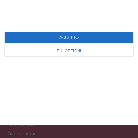
Cartoline Buone Cause
Cartoline Biodiversità
ACCETTO
PIÙ OPZIONI
Kisseo
©
Scopri anche:
free ecards
cartes de voeux
tarjetas virtuales
kostenlose Grußkarten
Newsletter
Eventi 2020
Aiuto e Contatto
Condizioni d'uso