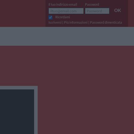
Il tuo indirizzo email
Password
OK
Ricordami
|
|
Iscriversi
Più informazioni
Password dimenticata