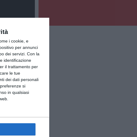
ità
ome i cookie, e
spositivo per annunci
o dei servizi.
Con la
e identificazione
er il trattamento per
icare le tue
ti dei dati personali
 preferenze si
nso in qualsiasi
 web.