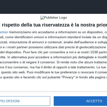
l rispetto della tua riservatezza è la nostra prior
artner
memorizziamo e/o accediamo a informazioni su un dispositivo, c
ali, come identificatori univoci e informazioni standard inviate da un di
zzati, misurazione di annunci e contenuti, analisi dell'audience e svilupp
i e i nostri partner possiamo utilizzare dati precisi di geolocalizzazione 
del dispositivo. Puoi fare clic per consentire a noi e ai nostri 1538 partn
INVIA QUESTA CARTOLINA
critte. In alternativa puoi accedere a informazioni più dettagliate e modif
acconsentire o di negare il consenso.
Si rende noto che alcuni trattamen
via Email
(GRATUITO)
e il tuo consenso, ma hai il diritto di opporti a tale trattamento. Le tue
 questo sito web. Puoi modificare le tue preferenze o revocare il conse
questo sito e facendo clic sul pulsante "Privacy" in fondo alla pagina
CONDIVIDI QUESTA CARTOLINA
Facebook, Twitter, WhatsApp, ...
PIÙ OPZIONI
ACCETTO