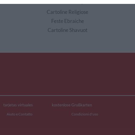
EDI ALTRE CARTOLINE DI QUESTE CATEGOR
Cartoline Religiose
Feste Ebraiche
Cartoline Shavuot
tarjetas virtuales
kostenlose Grußkarten
Aiuto e Contatto
Condizioni d'uso