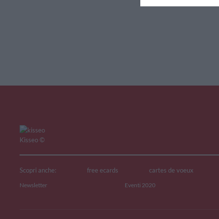
V
Kisseo
©
Scopri anche:
free ecards
cartes de voeux
Newsletter
Eventi 2020