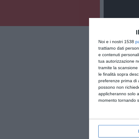
I
Noi e i nostri 1538
p
trattiamo dati person
e contenuti personali
tua autorizzazione no
tramite la scansione 
le finalità sopra des
preferenze prima di 
possono non richieder
applicheranno solo a
momento tornando su 