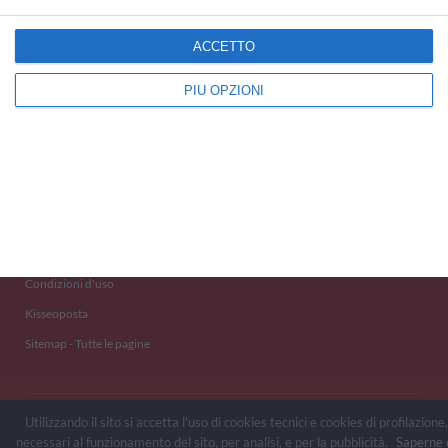
ACCETTO
Kisseo
©
PIÙ OPZIONI
Scopri anche:
free ecards
cartes de voeux
tarjetas virtuales
kostenlose Grußkarten
Newsletter
Eventi 2020
Aiuto e Contatto
Condizioni d'uso
Kisseoposta
Sitemap - Tutte le pagine
Utilizzando il sito si accetta l'uso di cookies tecnici e cookies di profilazione,
necessari al funzionamento del sito, per analisi, e per la pubblicità.
Saperne 