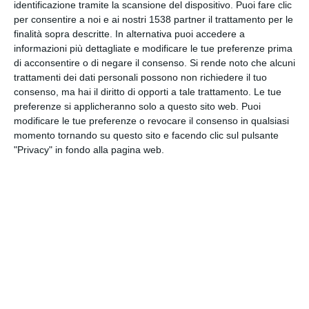
identificazione tramite la scansione del dispositivo. Puoi fare clic
INVIA QUESTA CARTOLINA
per consentire a noi e ai nostri 1538 partner il trattamento per le
finalità sopra descritte. In alternativa puoi accedere a
informazioni più dettagliate e modificare le tue preferenze prima
via Email
(GRATUITO)
di acconsentire o di negare il consenso.
Si rende noto che alcuni
trattamenti dei dati personali possono non richiedere il tuo
CONDIVIDI QUESTA
consenso, ma hai il diritto di opporti a tale trattamento. Le tue
CARTOLINA
preferenze si applicheranno solo a questo sito web. Puoi
modificare le tue preferenze o revocare il consenso in qualsiasi
momento tornando su questo sito e facendo clic sul pulsante
Facebook, Twitter, WhatsApp, ...
"Privacy" in fondo alla pagina web.
VEDI ALTRE CARTOLINE DI
QUESTA CATEGORIA
Cartoline Epifania e Befana