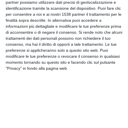
partner possiamo utilizzare dati precisi di geolocalizzazione e
INVIA QUESTA CARTOLINA
identificazione tramite la scansione del dispositivo. Puoi fare clic
per consentire a noi e ai nostri 1538 partner il trattamento per le
via Email
finalità sopra descritte. In alternativa puoi accedere a
(GRATUITO)
informazioni più dettagliate e modificare le tue preferenze prima
di acconsentire o di negare il consenso.
Si rende noto che alcuni
CONDIVIDI QUESTA
trattamenti dei dati personali possono non richiedere il tuo
CARTOLINA
consenso, ma hai il diritto di opporti a tale trattamento. Le tue
preferenze si applicheranno solo a questo sito web. Puoi
modificare le tue preferenze o revocare il consenso in qualsiasi
Facebook, Twitter, WhatsApp, ...
momento tornando su questo sito e facendo clic sul pulsante
"Privacy" in fondo alla pagina web.
VEDI ALTRE CARTOLINE DI
QUESTE CATEGORIE
Cartoline Feste et Festività
Cartoline Tradizioni Popolari
Cartoline Capodanno
Cartoline di Auguri