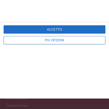
Auguri di Buon Compleanno
Cartoline Congratulazioni
ACCETTO
PIÙ OPZIONI
Kisseo
©
Scopri anche:
free ecards
cartes de voeux
tarjetas virtuales
kostenlose Grußkarten
Newsletter
Eventi 2020
Aiuto e Contatto
Condizioni d'uso