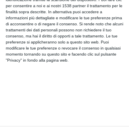
per consentire a noi e ai nostri 1538 partner il trattamento per le
Facebook, Twitter, WhatsApp, ...
finalità sopra descritte. In alternativa puoi accedere a
informazioni più dettagliate e modificare le tue preferenze prima
di acconsentire o di negare il consenso.
Si rende noto che alcuni
trattamenti dei dati personali possono non richiedere il tuo
VEDI ALTRE CARTOLINE DI
consenso, ma hai il diritto di opporti a tale trattamento. Le tue
QUESTE CATEGORIE
preferenze si applicheranno solo a questo sito web. Puoi
modificare le tue preferenze o revocare il consenso in qualsiasi
Cartoline Religiose
momento tornando su questo sito e facendo clic sul pulsante
Feste Cristiane
"Privacy" in fondo alla pagina web.
Cartoline Battesimo
Partecipazioni e Inviti
Biglietti d'Invito