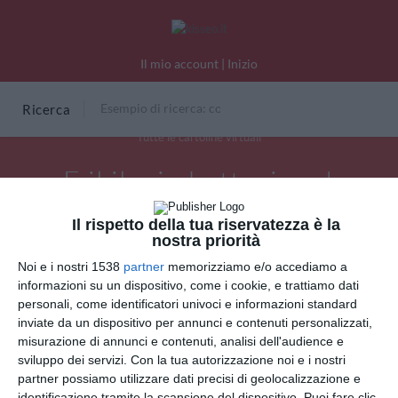
Il mio account
|
Inizio
Ricerca
Tutte le cartoline virtuali
E il il mio battesimo !
Il rispetto della tua riservatezza è la
nostra priorità
INVIA QUESTA CARTOLINA
Noi e i nostri 1538
partner
memorizziamo e/o accediamo a
informazioni su un dispositivo, come i cookie, e trattiamo dati
personali, come identificatori univoci e informazioni standard
via Email
(GRATUITO)
inviate da un dispositivo per annunci e contenuti personalizzati,
misurazione di annunci e contenuti, analisi dell'audience e
CONDIVIDI QUESTA
sviluppo dei servizi.
Con la tua autorizzazione noi e i nostri
partner possiamo utilizzare dati precisi di geolocalizzazione e
CARTOLINA
identificazione tramite la scansione del dispositivo. Puoi fare clic