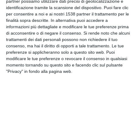
partner possiamo utilizzare dati precisi di geolocalizzazione e
INVIA QUESTA CARTOLINA
identificazione tramite la scansione del dispositivo. Puoi fare clic
per consentire a noi e ai nostri 1538 partner il trattamento per le
finalità sopra descritte. In alternativa puoi accedere a
via Email
(GRATUITO)
informazioni più dettagliate e modificare le tue preferenze prima
di acconsentire o di negare il consenso.
Si rende noto che alcuni
CONDIVIDI QUESTA
trattamenti dei dati personali possono non richiedere il tuo
CARTOLINA
consenso, ma hai il diritto di opporti a tale trattamento. Le tue
preferenze si applicheranno solo a questo sito web. Puoi
modificare le tue preferenze o revocare il consenso in qualsiasi
Facebook, Twitter, WhatsApp, ...
momento tornando su questo sito e facendo clic sul pulsante
"Privacy" in fondo alla pagina web.
VEDI ALTRE CARTOLINE DI
QUESTE CATEGORIE
Cartoline Sentimenti
Cartoline Famiglia
Cartoline Coppie
Cartoline Mi Manchi