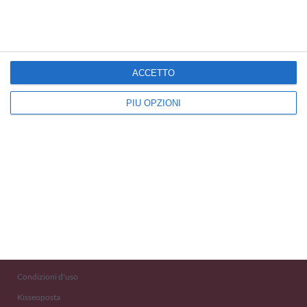
Cartoline Baci e Coccole
ACCETTO
PIÙ OPZIONI
Kisseo
©
Scopri anche:
free ecards
cartes de voeux
tarjetas virtuales
kostenlose Grußkarten
Newsletter
Eventi 2020
Aiuto e Contatto
Condizioni d'uso
Kisseoposta