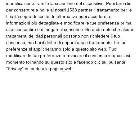
identificazione tramite la scansione del dispositivo. Puoi fare clic
INVIA QUESTA CARTOLINA
per consentire a noi e ai nostri 1538 partner il trattamento per le
finalità sopra descritte. In alternativa puoi accedere a
via Email
informazioni più dettagliate e modificare le tue preferenze prima
(GRATUITO)
di acconsentire o di negare il consenso.
Si rende noto che alcuni
trattamenti dei dati personali possono non richiedere il tuo
CONDIVIDI QUESTA
consenso, ma hai il diritto di opporti a tale trattamento. Le tue
CARTOLINA
preferenze si applicheranno solo a questo sito web. Puoi
modificare le tue preferenze o revocare il consenso in qualsiasi
momento tornando su questo sito e facendo clic sul pulsante
Facebook, Twitter, WhatsApp, ...
"Privacy" in fondo alla pagina web.
VEDI ALTRE CARTOLINE DI
QUESTE CATEGORIE
Cartoline Sentimenti
Cartoline Mi Manchi