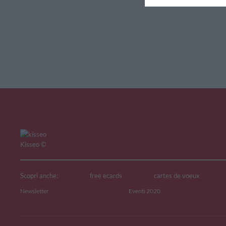
V
Kisseo
©
Scopri anche:
free ecards
cartes de voeux
Newsletter
Eventi 2020