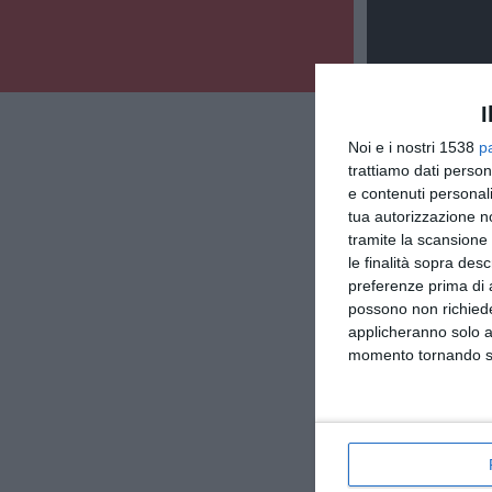
I
Noi e i nostri 1538
p
trattiamo dati person
e contenuti personali
tua autorizzazione no
tramite la scansione 
le finalità sopra des
preferenze prima di 
possono non richieder
applicheranno solo a
momento tornando su 