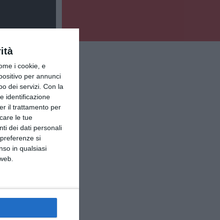
ità
ome i cookie, e
spositivo per annunci
o dei servizi.
Con la
e identificazione
er il trattamento per
icare le tue
ti dei dati personali
 preferenze si
nso in qualsiasi
 web.