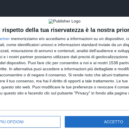
l rispetto della tua riservatezza è la nostra prior
artner
memorizziamo e/o accediamo a informazioni su un dispositivo, c
ali, come identificatori univoci e informazioni standard inviate da un di
zzati, misurazione di annunci e contenuti, analisi dell'audience e svilupp
i e i nostri partner possiamo utilizzare dati precisi di geolocalizzazione 
del dispositivo. Puoi fare clic per consentire a noi e ai nostri 1538 partn
INVIA QUESTA CARTOLINA
critte. In alternativa puoi accedere a informazioni più dettagliate e modif
acconsentire o di negare il consenso.
Si rende noto che alcuni trattamen
via Email
(GRATUITO)
e il tuo consenso, ma hai il diritto di opporti a tale trattamento. Le tue
 questo sito web. Puoi modificare le tue preferenze o revocare il conse
questo sito e facendo clic sul pulsante "Privacy" in fondo alla pagina
CONDIVIDI QUESTA CARTOLINA
Facebook, Twitter, WhatsApp, ...
PIÙ OPZIONI
ACCETTO