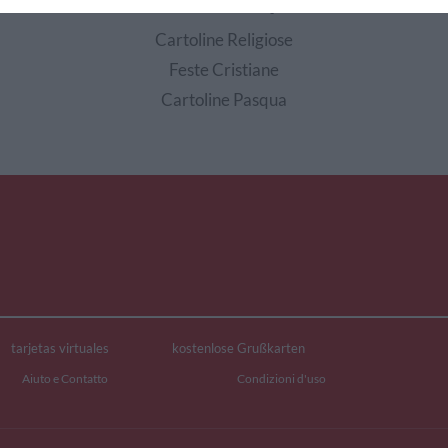
EDI ALTRE CARTOLINE DI QUESTE CATEGOR
Cartoline Religiose
Feste Cristiane
Cartoline Pasqua
tarjetas virtuales
kostenlose Grußkarten
Aiuto e Contatto
Condizioni d'uso