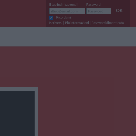
Il tuo indirizzo email
Password
OK
Ricordami
|
|
Iscriversi
Più informazioni
Password dimenticata