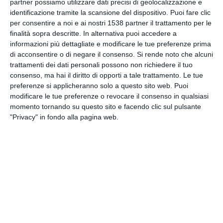
partner possiamo utilizzare dati precisi di geolocalizzazione e
INVIA QUESTA CARTOLINA
identificazione tramite la scansione del dispositivo. Puoi fare clic
per consentire a noi e ai nostri 1538 partner il trattamento per le
finalità sopra descritte. In alternativa puoi accedere a
via Email
(GRATUITO)
informazioni più dettagliate e modificare le tue preferenze prima
di acconsentire o di negare il consenso.
Si rende noto che alcuni
CONDIVIDI QUESTA
trattamenti dei dati personali possono non richiedere il tuo
CARTOLINA
consenso, ma hai il diritto di opporti a tale trattamento. Le tue
preferenze si applicheranno solo a questo sito web. Puoi
modificare le tue preferenze o revocare il consenso in qualsiasi
Facebook, Twitter, WhatsApp, ...
momento tornando su questo sito e facendo clic sul pulsante
"Privacy" in fondo alla pagina web.
VEDI ALTRE CARTOLINE DI
QUESTE CATEGORIE
Cartoline Passatempo
Cartoline Gastronomia
Cartoline Bevande
Cartoline Week-end