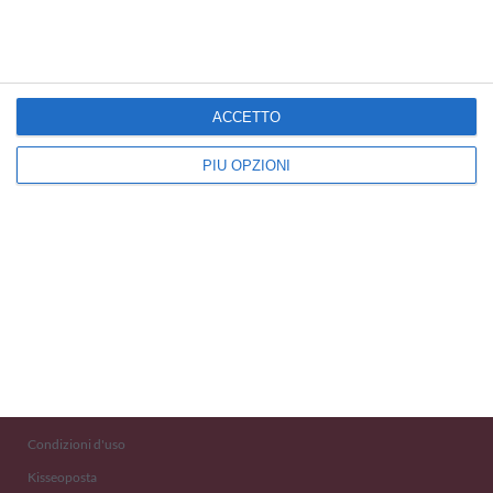
Cartoline Estate
ACCETTO
PIÙ OPZIONI
Kisseo
©
Scopri anche:
free ecards
cartes de voeux
tarjetas virtuales
kostenlose Grußkarten
Newsletter
Eventi 2020
Aiuto e Contatto
Condizioni d'uso
Kisseoposta