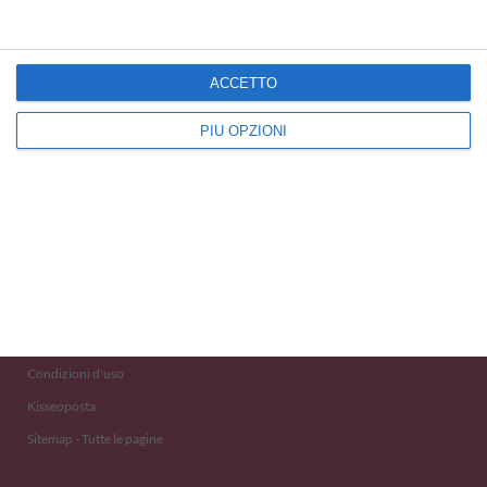
ACCETTO
PIÙ OPZIONI
Kisseo
©
Scopri anche:
free ecards
cartes de voeux
tarjetas virtuales
kostenlose Grußkarten
Newsletter
Eventi 2020
Aiuto e Contatto
Condizioni d'uso
Kisseoposta
Sitemap - Tutte le pagine