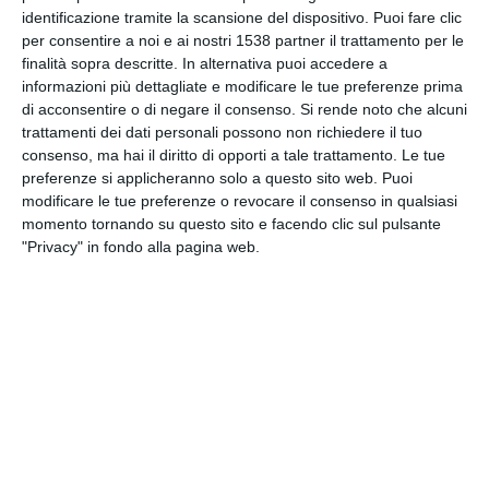
INVIA QUESTA CARTOLINA
identificazione tramite la scansione del dispositivo. Puoi fare clic
per consentire a noi e ai nostri 1538 partner il trattamento per le
finalità sopra descritte. In alternativa puoi accedere a
via Email
(GRATUITO)
informazioni più dettagliate e modificare le tue preferenze prima
di acconsentire o di negare il consenso.
Si rende noto che alcuni
trattamenti dei dati personali possono non richiedere il tuo
CONDIVIDI QUESTA
consenso, ma hai il diritto di opporti a tale trattamento. Le tue
CARTOLINA
preferenze si applicheranno solo a questo sito web. Puoi
modificare le tue preferenze o revocare il consenso in qualsiasi
momento tornando su questo sito e facendo clic sul pulsante
Facebook, Twitter, WhatsApp, ...
"Privacy" in fondo alla pagina web.
VEDI ALTRE CARTOLINE DI
QUESTE CATEGORIE
Cartoline di Auguri
Auguri di Buon Compleanno
Cartoline Chiedere Scusa