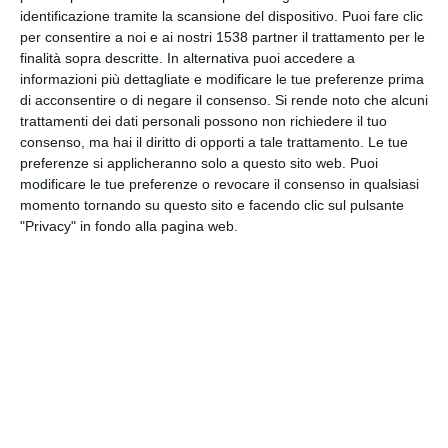
INVIA QUESTA CARTOLINA
identificazione tramite la scansione del dispositivo. Puoi fare clic
per consentire a noi e ai nostri 1538 partner il trattamento per le
finalità sopra descritte. In alternativa puoi accedere a
via Email
(GRATUITO)
informazioni più dettagliate e modificare le tue preferenze prima
di acconsentire o di negare il consenso.
Si rende noto che alcuni
trattamenti dei dati personali possono non richiedere il tuo
CONDIVIDI QUESTA
consenso, ma hai il diritto di opporti a tale trattamento. Le tue
CARTOLINA
preferenze si applicheranno solo a questo sito web. Puoi
modificare le tue preferenze o revocare il consenso in qualsiasi
momento tornando su questo sito e facendo clic sul pulsante
Facebook, Twitter, WhatsApp, ...
"Privacy" in fondo alla pagina web.
VEDI ALTRE CARTOLINE DI
QUESTE CATEGORIE
Cartoline Religiose
Feste Cristiane
Auguri di Buon Natale