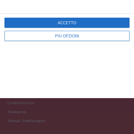
ACCETTO
PIÙ OPZIONI
Kisseo
©
Scopri anche:
free ecards
cartes de voeux
tarjetas virtuales
kostenlose Grußkarten
Newsletter
Eventi 2020
Aiuto e Contatto
Condizioni d'uso
Kisseoposta
Sitemap - Tutte le pagine