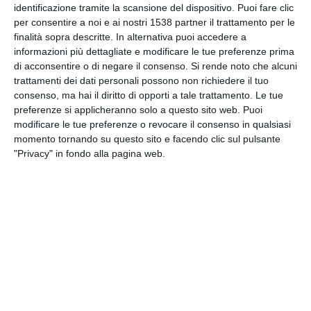
identificazione tramite la scansione del dispositivo. Puoi fare clic
INVIA QUESTA CARTOLINA
per consentire a noi e ai nostri 1538 partner il trattamento per le
finalità sopra descritte. In alternativa puoi accedere a
via Email
informazioni più dettagliate e modificare le tue preferenze prima
(GRATUITO)
di acconsentire o di negare il consenso.
Si rende noto che alcuni
trattamenti dei dati personali possono non richiedere il tuo
CONDIVIDI QUESTA
consenso, ma hai il diritto di opporti a tale trattamento. Le tue
CARTOLINA
preferenze si applicheranno solo a questo sito web. Puoi
modificare le tue preferenze o revocare il consenso in qualsiasi
momento tornando su questo sito e facendo clic sul pulsante
Facebook, Twitter, WhatsApp, ...
"Privacy" in fondo alla pagina web.
VEDI ALTRE CARTOLINE DI
QUESTE CATEGORIE
Cartoline Sentimenti
Cartoline Ti amo