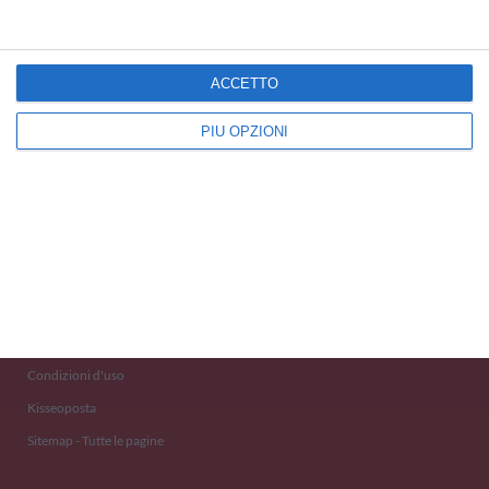
ACCETTO
PIÙ OPZIONI
Kisseo
©
Scopri anche:
free ecards
cartes de voeux
tarjetas virtuales
kostenlose Grußkarten
Newsletter
Eventi 2020
Aiuto e Contatto
Condizioni d'uso
Kisseoposta
Sitemap - Tutte le pagine