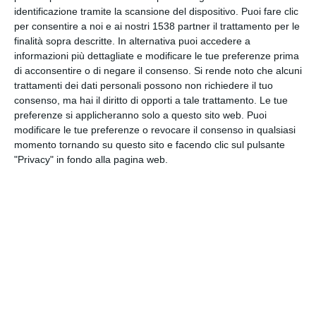
INVIA QUESTA CARTOLINA
identificazione tramite la scansione del dispositivo. Puoi fare clic
per consentire a noi e ai nostri 1538 partner il trattamento per le
finalità sopra descritte. In alternativa puoi accedere a
via Email
(GRATUITO)
informazioni più dettagliate e modificare le tue preferenze prima
di acconsentire o di negare il consenso.
Si rende noto che alcuni
trattamenti dei dati personali possono non richiedere il tuo
CONDIVIDI QUESTA
consenso, ma hai il diritto di opporti a tale trattamento. Le tue
CARTOLINA
preferenze si applicheranno solo a questo sito web. Puoi
modificare le tue preferenze o revocare il consenso in qualsiasi
momento tornando su questo sito e facendo clic sul pulsante
Facebook, Twitter, WhatsApp, ...
"Privacy" in fondo alla pagina web.
VEDI ALTRE CARTOLINE DI
QUESTE CATEGORIE
Cartoline Religiose
Feste Cristiane
Auguri di Buon Natale