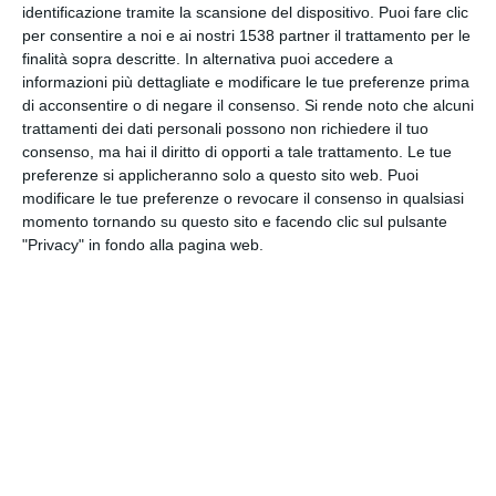
identificazione tramite la scansione del dispositivo. Puoi fare clic
INVIA QUESTA CARTOLINA
per consentire a noi e ai nostri 1538 partner il trattamento per le
finalità sopra descritte. In alternativa puoi accedere a
via Email
informazioni più dettagliate e modificare le tue preferenze prima
(GRATUITO)
di acconsentire o di negare il consenso.
Si rende noto che alcuni
trattamenti dei dati personali possono non richiedere il tuo
CONDIVIDI QUESTA
consenso, ma hai il diritto di opporti a tale trattamento. Le tue
CARTOLINA
preferenze si applicheranno solo a questo sito web. Puoi
modificare le tue preferenze o revocare il consenso in qualsiasi
momento tornando su questo sito e facendo clic sul pulsante
Facebook, Twitter, WhatsApp, ...
"Privacy" in fondo alla pagina web.
VEDI ALTRE CARTOLINE DI
QUESTE CATEGORIE
Cartoline Sentimenti
Cartoline Ti amo