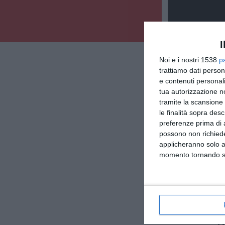
I
Noi e i nostri 1538
p
trattiamo dati person
e contenuti personali
tua autorizzazione no
tramite la scansione 
le finalità sopra des
preferenze prima di 
possono non richieder
applicheranno solo a
momento tornando su 