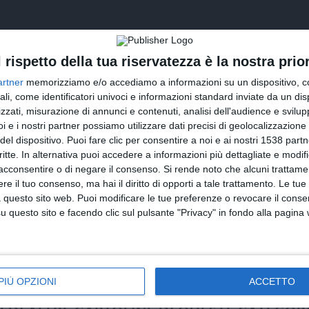
l rispetto della tua riservatezza è la nostra prior
artner
memorizziamo e/o accediamo a informazioni su un dispositivo, c
ali, come identificatori univoci e informazioni standard inviate da un di
zzati, misurazione di annunci e contenuti, analisi dell'audience e svilupp
i e i nostri partner possiamo utilizzare dati precisi di geolocalizzazione 
del dispositivo. Puoi fare clic per consentire a noi e ai nostri 1538 partn
critte. In alternativa puoi accedere a informazioni più dettagliate e modif
INVIA QUESTA CARTOLINA
acconsentire o di negare il consenso.
Si rende noto che alcuni trattamen
e il tuo consenso, ma hai il diritto di opporti a tale trattamento. Le tue
via Email
(GRATUITO)
 questo sito web. Puoi modificare le tue preferenze o revocare il conse
questo sito e facendo clic sul pulsante "Privacy" in fondo alla pagina
CONDIVIDI QUESTA CARTOLINA
Facebook, Twitter, WhatsApp, ...
PIÙ OPZIONI
ACCETTO