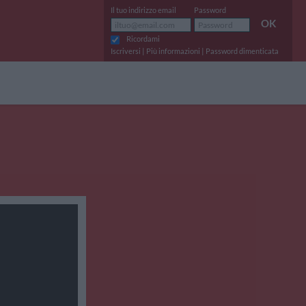
Il tuo indirizzo email
Password
OK
Ricordami
|
|
Iscriversi
Più informazioni
Password dimenticata