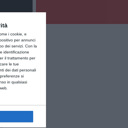
ità
ome i cookie, e
spositivo per annunci
o dei servizi.
Con la
e identificazione
er il trattamento per
icare le tue
ti dei dati personali
 preferenze si
nso in qualsiasi
 web.