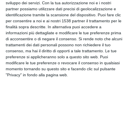
sviluppo dei servizi.
Con la tua autorizzazione noi e i nostri
INVIA QUESTA CARTOLINA
partner possiamo utilizzare dati precisi di geolocalizzazione e
identificazione tramite la scansione del dispositivo. Puoi fare clic
via Email
per consentire a noi e ai nostri 1538 partner il trattamento per le
(GRATUITO)
finalità sopra descritte. In alternativa puoi accedere a
informazioni più dettagliate e modificare le tue preferenze prima
CONDIVIDI QUESTA
di acconsentire o di negare il consenso.
Si rende noto che alcuni
CARTOLINA
trattamenti dei dati personali possono non richiedere il tuo
consenso, ma hai il diritto di opporti a tale trattamento. Le tue
preferenze si applicheranno solo a questo sito web. Puoi
Facebook, Twitter, WhatsApp, ...
modificare le tue preferenze o revocare il consenso in qualsiasi
momento tornando su questo sito e facendo clic sul pulsante
"Privacy" in fondo alla pagina web.
VEDI ALTRE CARTOLINE DI
QUESTE CATEGORIE
Cartoline Feste Familiare
Cartoline Festa della Donna
Cartoline Festa della Mamma
Cartoline Festa dei Nonni