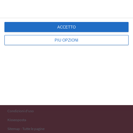
ACCETTO
PIÙ OPZIONI
Kisseo
©
Scopri anche:
free ecards
cartes de voeux
tarjetas virtuales
kostenlose Grußkarten
Newsletter
Eventi 2020
Aiuto e Contatto
Condizioni d'uso
Kisseoposta
Sitemap - Tutte le pagine