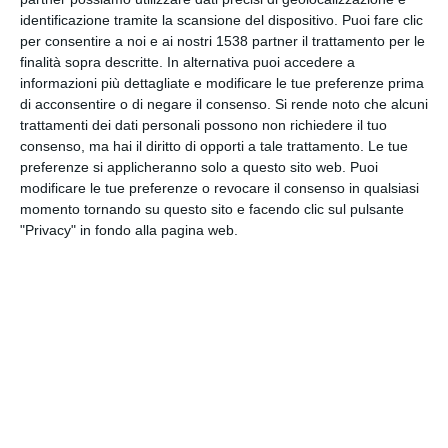
INVIA QUESTA CARTOLINA
identificazione tramite la scansione del dispositivo. Puoi fare clic
per consentire a noi e ai nostri 1538 partner il trattamento per le
finalità sopra descritte. In alternativa puoi accedere a
via Email
(GRATUITO)
informazioni più dettagliate e modificare le tue preferenze prima
di acconsentire o di negare il consenso.
Si rende noto che alcuni
CONDIVIDI QUESTA
trattamenti dei dati personali possono non richiedere il tuo
consenso, ma hai il diritto di opporti a tale trattamento. Le tue
CARTOLINA
preferenze si applicheranno solo a questo sito web. Puoi
modificare le tue preferenze o revocare il consenso in qualsiasi
Facebook, Twitter, WhatsApp, ...
momento tornando su questo sito e facendo clic sul pulsante
"Privacy" in fondo alla pagina web.
VEDI ALTRE CARTOLINE DI
QUESTE CATEGORIE
Cartoline Sentimenti
Cartoline Mi Manchi
Cartoline Ti amo
Cartoline San Valentino