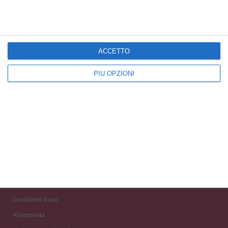
Auguri di Buon Compleanno
ACCETTO
PIÙ OPZIONI
Kisseo
©
Scopri anche:
free ecards
cartes de voeux
tarjetas virtuales
kostenlose Grußkarten
Newsletter
Eventi 2020
Aiuto e Contatto
Condizioni d'uso
Kisseoposta