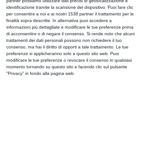
partner possiamo utilizzare dati precisi di geolocalizzazione e
identificazione tramite la scansione del dispositivo. Puoi fare clic
per consentire a noi e ai nostri 1538 partner il trattamento per le
finalità sopra descritte. In alternativa puoi accedere a
informazioni più dettagliate e modificare le tue preferenze prima
INVIA QUESTA CARTOLINA
di acconsentire o di negare il consenso.
Si rende noto che alcuni
trattamenti dei dati personali possono non richiedere il tuo
consenso, ma hai il diritto di opporti a tale trattamento. Le tue
via Email
(GRATUITO)
preferenze si applicheranno solo a questo sito web. Puoi
modificare le tue preferenze o revocare il consenso in qualsiasi
CONDIVIDI QUESTA
momento tornando su questo sito e facendo clic sul pulsante
CARTOLINA
"Privacy" in fondo alla pagina web.
Facebook, Twitter, WhatsApp, ...
VEDI ALTRE CARTOLINE DI
QUESTE CATEGORIE
Cartoline di Auguri