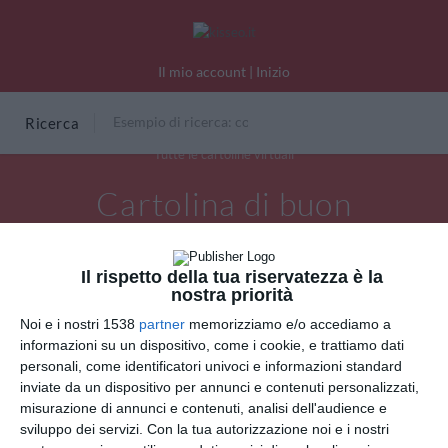
Il mio account
|
Inizio
Ricerca
Tutte le cartoline virtuali
Cartolina di buon
compleanno: un cupcake
speciale
Il rispetto della tua riservatezza è la
nostra priorità
Noi e i nostri 1538
partner
memorizziamo e/o accediamo a
informazioni su un dispositivo, come i cookie, e trattiamo dati
personali, come identificatori univoci e informazioni standard
inviate da un dispositivo per annunci e contenuti personalizzati,
misurazione di annunci e contenuti, analisi dell'audience e
sviluppo dei servizi.
Con la tua autorizzazione noi e i nostri