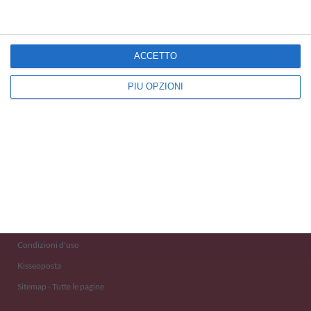
ACCETTO
PIÙ OPZIONI
Kisseo
©
Scopri anche:
free ecards
cartes de voeux
tarjetas virtuales
kostenlose Grußkarten
Newsletter
Eventi 2020
Aiuto e Contatto
Condizioni d'uso
Kisseoposta
Sitemap - Tutte le pagine