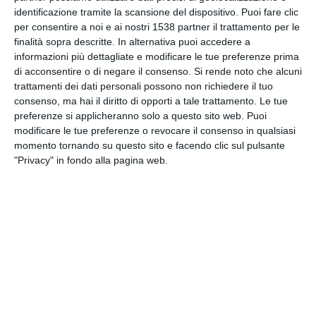
identificazione tramite la scansione del dispositivo. Puoi fare clic
per consentire a noi e ai nostri 1538 partner il trattamento per le
INVIA QUESTA CARTOLINA
finalità sopra descritte. In alternativa puoi accedere a
informazioni più dettagliate e modificare le tue preferenze prima
di acconsentire o di negare il consenso.
Si rende noto che alcuni
via Email
(GRATUITO)
trattamenti dei dati personali possono non richiedere il tuo
consenso, ma hai il diritto di opporti a tale trattamento. Le tue
preferenze si applicheranno solo a questo sito web. Puoi
CONDIVIDI QUESTA
modificare le tue preferenze o revocare il consenso in qualsiasi
CARTOLINA
momento tornando su questo sito e facendo clic sul pulsante
"Privacy" in fondo alla pagina web.
Facebook, Twitter, WhatsApp, ...
VEDI ALTRE CARTOLINE DI
QUESTE CATEGORIE
Cartoline di Auguri
Auguri di Buon Compleanno