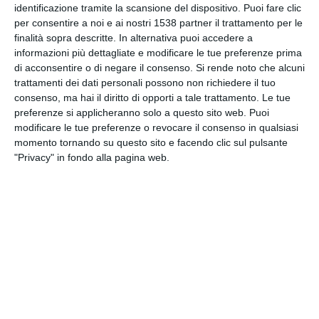
identificazione tramite la scansione del dispositivo. Puoi fare clic
INVIA QUESTA CARTOLINA
per consentire a noi e ai nostri 1538 partner il trattamento per le
finalità sopra descritte. In alternativa puoi accedere a
via Email
informazioni più dettagliate e modificare le tue preferenze prima
(GRATUITO)
di acconsentire o di negare il consenso.
Si rende noto che alcuni
trattamenti dei dati personali possono non richiedere il tuo
CONDIVIDI QUESTA
consenso, ma hai il diritto di opporti a tale trattamento. Le tue
CARTOLINA
preferenze si applicheranno solo a questo sito web. Puoi
modificare le tue preferenze o revocare il consenso in qualsiasi
momento tornando su questo sito e facendo clic sul pulsante
Facebook, Twitter, WhatsApp, ...
"Privacy" in fondo alla pagina web.
VEDI ALTRE CARTOLINE DI
QUESTE CATEGORIE
Cartoline Passatempo
Cartoline Vacanze