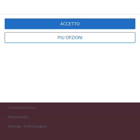
ACCETTO
PIÙ OPZIONI
Kisseo
©
Scopri anche:
free ecards
cartes de voeux
tarjetas virtuales
kostenlose Grußkarten
Newsletter
Eventi 2020
Aiuto e Contatto
Condizioni d'uso
Kisseoposta
Sitemap - Tutte le pagine