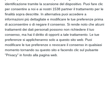
INVIA QUESTA CARTOLINA
identificazione tramite la scansione del dispositivo. Puoi fare clic
per consentire a noi e ai nostri 1538 partner il trattamento per le
finalità sopra descritte. In alternativa puoi accedere a
via Email
(GRATUITO)
informazioni più dettagliate e modificare le tue preferenze prima
di acconsentire o di negare il consenso.
Si rende noto che alcuni
trattamenti dei dati personali possono non richiedere il tuo
CONDIVIDI QUESTA
consenso, ma hai il diritto di opporti a tale trattamento. Le tue
CARTOLINA
preferenze si applicheranno solo a questo sito web. Puoi
modificare le tue preferenze o revocare il consenso in qualsiasi
momento tornando su questo sito e facendo clic sul pulsante
Facebook, Twitter, WhatsApp, ...
"Privacy" in fondo alla pagina web.
VEDI ALTRE CARTOLINE DI
QUESTE CATEGORIE
Cartoline Feste et Festività
Cartoline Tradizioni Popolari
Cartoline Primo Maggio