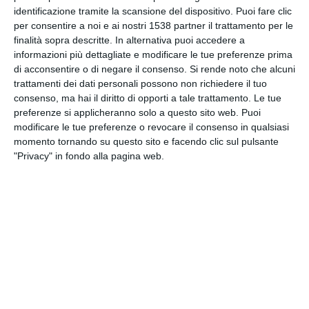
INVIA QUESTA CARTOLINA
identificazione tramite la scansione del dispositivo. Puoi fare clic
per consentire a noi e ai nostri 1538 partner il trattamento per le
finalità sopra descritte. In alternativa puoi accedere a
via Email
(GRATUITO)
informazioni più dettagliate e modificare le tue preferenze prima
di acconsentire o di negare il consenso.
Si rende noto che alcuni
trattamenti dei dati personali possono non richiedere il tuo
CONDIVIDI QUESTA
consenso, ma hai il diritto di opporti a tale trattamento. Le tue
CARTOLINA
preferenze si applicheranno solo a questo sito web. Puoi
modificare le tue preferenze o revocare il consenso in qualsiasi
momento tornando su questo sito e facendo clic sul pulsante
Facebook, Twitter, WhatsApp, ...
"Privacy" in fondo alla pagina web.
VEDI ALTRE CARTOLINE DI
QUESTE CATEGORIE
Cartoline Religiose
Feste Cristiane
Auguri di Buon Natale