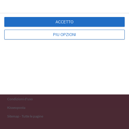
ACCETTO
PIÙ OPZIONI
Kisseo
©
Scopri anche:
free ecards
cartes de voeux
tarjetas virtuales
kostenlose Grußkarten
Newsletter
Eventi 2020
Aiuto e Contatto
Condizioni d'uso
Kisseoposta
Sitemap - Tutte le pagine