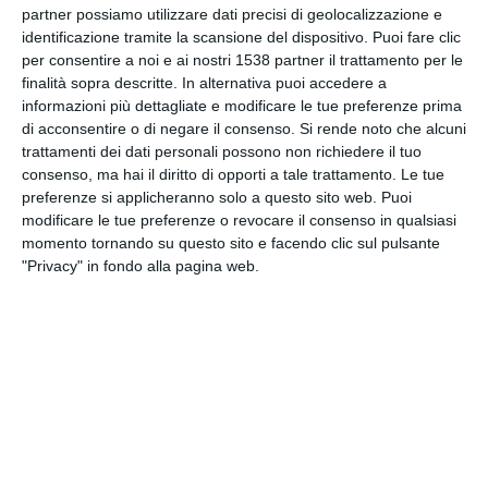
partner possiamo utilizzare dati precisi di geolocalizzazione e
INVIA QUESTA CARTOLINA
identificazione tramite la scansione del dispositivo. Puoi fare clic
per consentire a noi e ai nostri 1538 partner il trattamento per le
via Email
(GRATUITO)
finalità sopra descritte. In alternativa puoi accedere a
informazioni più dettagliate e modificare le tue preferenze prima
di acconsentire o di negare il consenso.
Si rende noto che alcuni
CONDIVIDI QUESTA
trattamenti dei dati personali possono non richiedere il tuo
CARTOLINA
consenso, ma hai il diritto di opporti a tale trattamento. Le tue
preferenze si applicheranno solo a questo sito web. Puoi
modificare le tue preferenze o revocare il consenso in qualsiasi
Facebook, Twitter, WhatsApp, ...
momento tornando su questo sito e facendo clic sul pulsante
"Privacy" in fondo alla pagina web.
VEDI ALTRE CARTOLINE DI
QUESTE CATEGORIE
Cartoline di Auguri
Auguri di Buon Compleanno
Cartoline Futuri Genitori
Cartoline Onomastico