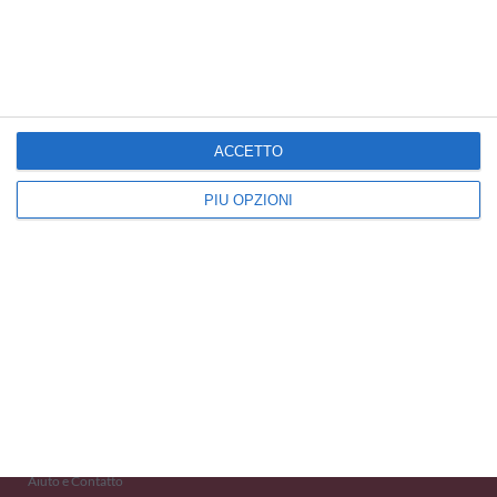
Auguri di Matrimonio
Auguri di Nascita
Cartoline Congratulazioni
ACCETTO
PIÙ OPZIONI
Kisseo
©
Scopri anche:
free ecards
cartes de voeux
tarjetas virtuales
kostenlose Grußkarten
Newsletter
Eventi 2020
Aiuto e Contatto