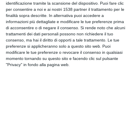
identificazione tramite la scansione del dispositivo. Puoi fare clic
INVIA QUESTA CARTOLINA
per consentire a noi e ai nostri 1538 partner il trattamento per le
finalità sopra descritte. In alternativa puoi accedere a
via Email
informazioni più dettagliate e modificare le tue preferenze prima
(GRATUITO)
di acconsentire o di negare il consenso.
Si rende noto che alcuni
trattamenti dei dati personali possono non richiedere il tuo
CONDIVIDI QUESTA
consenso, ma hai il diritto di opporti a tale trattamento. Le tue
CARTOLINA
preferenze si applicheranno solo a questo sito web. Puoi
modificare le tue preferenze o revocare il consenso in qualsiasi
momento tornando su questo sito e facendo clic sul pulsante
Facebook, Twitter, WhatsApp, ...
"Privacy" in fondo alla pagina web.
VEDI ALTRE CARTOLINE DI
QUESTE CATEGORIE
Cartoline di Auguri
Auguri di Buon Compleanno