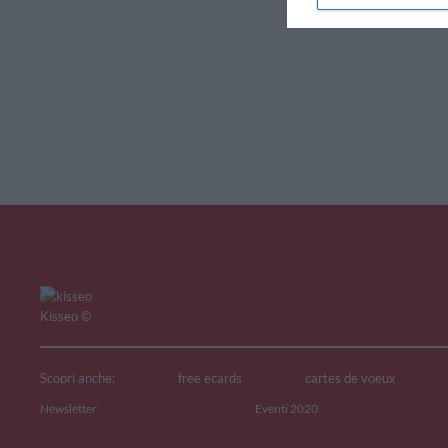
V
Kisseo
©
Scopri anche:
free ecards
cartes de voeux
Newsletter
Eventi 2020