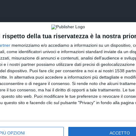
l rispetto della tua riservatezza è la nostra prior
artner
memorizziamo e/o accediamo a informazioni su un dispositivo, c
ali, come identificatori univoci e informazioni standard inviate da un di
zzati, misurazione di annunci e contenuti, analisi dell'audience e svilupp
i e i nostri partner possiamo utilizzare dati precisi di geolocalizzazione 
INVIA QUESTA CARTOLINA
del dispositivo. Puoi fare clic per consentire a noi e ai nostri 1538 partn
critte. In alternativa puoi accedere a informazioni più dettagliate e modif
via Email
acconsentire o di negare il consenso.
Si rende noto che alcuni trattamen
(GRATUITO)
e il tuo consenso, ma hai il diritto di opporti a tale trattamento. Le tue
 questo sito web. Puoi modificare le tue preferenze o revocare il conse
CONDIVIDI QUESTA CARTOLINA
questo sito e facendo clic sul pulsante "Privacy" in fondo alla pagina
Facebook, Twitter, WhatsApp, ...
PIÙ OPZIONI
ACCETTO