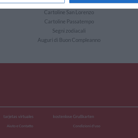
EDI ALTRE CARTOLINE DI QUESTE CATEGOR
Cartoline San Lorenzo
Cartoline Passatempo
Segni zodiacali
Auguri di Buon Compleanno
tarjetas virtuales
kostenlose Grußkarten
Aiuto e Contatto
Condizioni d'uso