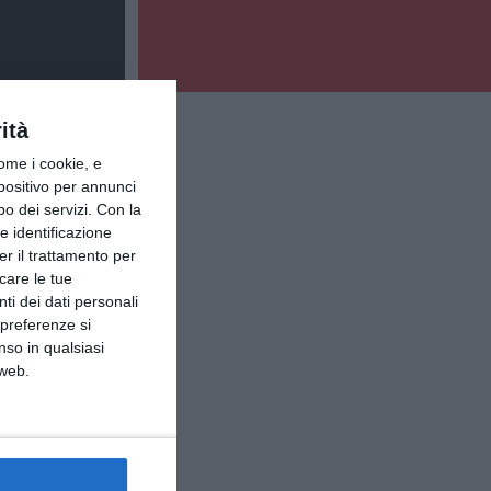
ità
ome i cookie, e
spositivo per annunci
o dei servizi.
Con la
e identificazione
er il trattamento per
icare le tue
ti dei dati personali
 preferenze si
nso in qualsiasi
 web.