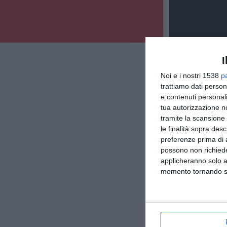
I
Noi e i nostri 1538
p
trattiamo dati person
e contenuti personali
tua autorizzazione no
tramite la scansione 
le finalità sopra des
preferenze prima di 
possono non richieder
applicheranno solo a
momento tornando su 