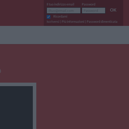
Il tuo indirizzo email
Password
OK
Ricordami
|
|
Iscriversi
Più informazioni
Password dimenticata
o