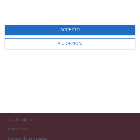
ACCETTO
PIÙ OPZIONI
Kisseo
©
Scopri anche:
free ecards
cartes de voeux
tarjetas virtuales
kostenlose Grußkarten
Newsletter
Eventi 2020
Aiuto e Contatto
Condizioni d'uso
Kisseoposta
Sitemap - Tutte le pagine