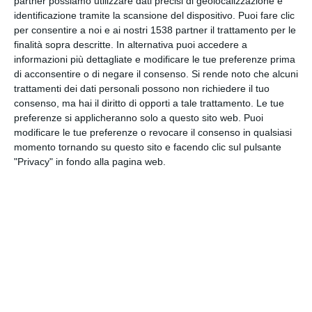
partner possiamo utilizzare dati precisi di geolocalizzazione e
identificazione tramite la scansione del dispositivo. Puoi fare clic
per consentire a noi e ai nostri 1538 partner il trattamento per le
INVIA QUESTA CARTOLINA
finalità sopra descritte. In alternativa puoi accedere a
informazioni più dettagliate e modificare le tue preferenze prima
di acconsentire o di negare il consenso.
Si rende noto che alcuni
via Email
(GRATUITO)
trattamenti dei dati personali possono non richiedere il tuo
consenso, ma hai il diritto di opporti a tale trattamento. Le tue
CONDIVIDI QUESTA
preferenze si applicheranno solo a questo sito web. Puoi
CARTOLINA
modificare le tue preferenze o revocare il consenso in qualsiasi
momento tornando su questo sito e facendo clic sul pulsante
"Privacy" in fondo alla pagina web.
Facebook, Twitter, WhatsApp, ...
VEDI ALTRE CARTOLINE DI
QUESTE CATEGORIE
Cartoline Religiose
Feste Cristiane
Auguri di Buon Natale