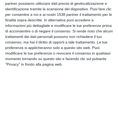
partner possiamo utilizzare dati precisi di geolocalizzazione e
INVIA QUESTA CARTOLINA
identificazione tramite la scansione del dispositivo. Puoi fare clic
per consentire a noi e ai nostri 1538 partner il trattamento per le
via Email
(GRATUITO)
finalità sopra descritte. In alternativa puoi accedere a
informazioni più dettagliate e modificare le tue preferenze prima
di acconsentire o di negare il consenso.
Si rende noto che alcuni
CONDIVIDI QUESTA
trattamenti dei dati personali possono non richiedere il tuo
CARTOLINA
consenso, ma hai il diritto di opporti a tale trattamento. Le tue
preferenze si applicheranno solo a questo sito web. Puoi
modificare le tue preferenze o revocare il consenso in qualsiasi
Facebook, Twitter, WhatsApp, ...
momento tornando su questo sito e facendo clic sul pulsante
"Privacy" in fondo alla pagina web.
VEDI ALTRE CARTOLINE DI
QUESTE CATEGORIE
Cartoline Feste et Festività
Cartoline Feste Familiare
Cartoline Festa del Papà
Cartoline Sentimenti