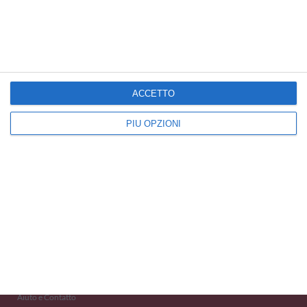
Cartoline Famiglia
Cartoline Padre/Figli
Cartoline Baci e Coccole
ACCETTO
PIÙ OPZIONI
Kisseo
©
Scopri anche:
free ecards
cartes de voeux
tarjetas virtuales
kostenlose Grußkarten
Newsletter
Eventi 2020
Aiuto e Contatto