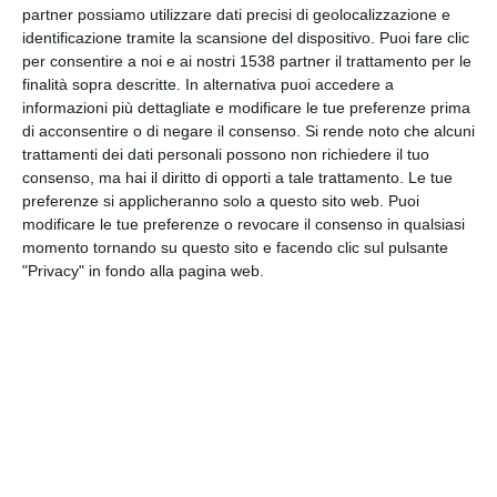
partner possiamo utilizzare dati precisi di geolocalizzazione e
INVIA QUESTA CARTOLINA
identificazione tramite la scansione del dispositivo. Puoi fare clic
per consentire a noi e ai nostri 1538 partner il trattamento per le
via Email
(GRATUITO)
finalità sopra descritte. In alternativa puoi accedere a
informazioni più dettagliate e modificare le tue preferenze prima
di acconsentire o di negare il consenso.
Si rende noto che alcuni
CONDIVIDI QUESTA
trattamenti dei dati personali possono non richiedere il tuo
CARTOLINA
consenso, ma hai il diritto di opporti a tale trattamento. Le tue
preferenze si applicheranno solo a questo sito web. Puoi
modificare le tue preferenze o revocare il consenso in qualsiasi
Facebook, Twitter, WhatsApp, ...
momento tornando su questo sito e facendo clic sul pulsante
"Privacy" in fondo alla pagina web.
VEDI ALTRE CARTOLINE DI
QUESTE CATEGORIE
Cartoline Feste et Festività
Cartoline Feste Familiare
Cartoline Festa del Papà
Cartoline Sentimenti