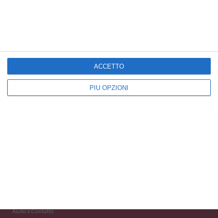
Cartoline Famiglia
Cartoline Padre/Figli
Cartoline Baci e Coccole
ACCETTO
PIÙ OPZIONI
Kisseo
©
Scopri anche:
free ecards
cartes de voeux
tarjetas virtuales
kostenlose Grußkarten
Newsletter
Eventi 2020
Aiuto e Contatto