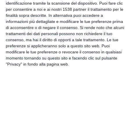
identificazione tramite la scansione del dispositivo. Puoi fare clic
INVIA QUESTA CARTOLINA
per consentire a noi e ai nostri 1538 partner il trattamento per le
finalità sopra descritte. In alternativa puoi accedere a
via Email
informazioni più dettagliate e modificare le tue preferenze prima
(GRATUITO)
di acconsentire o di negare il consenso.
Si rende noto che alcuni
trattamenti dei dati personali possono non richiedere il tuo
CONDIVIDI QUESTA
consenso, ma hai il diritto di opporti a tale trattamento. Le tue
CARTOLINA
preferenze si applicheranno solo a questo sito web. Puoi
modificare le tue preferenze o revocare il consenso in qualsiasi
momento tornando su questo sito e facendo clic sul pulsante
Facebook, Twitter, WhatsApp, ...
"Privacy" in fondo alla pagina web.
VEDI ALTRE CARTOLINE DI
QUESTE CATEGORIE
Cartoline Scuola e Lavoro
Cartoline Ripresa/ Rientro