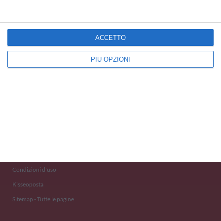
ACCETTO
PIÙ OPZIONI
Kisseo
©
Scopri anche:
free ecards
cartes de voeux
tarjetas virtuales
kostenlose Grußkarten
Newsletter
Eventi 2020
Aiuto e Contatto
Condizioni d'uso
Kisseoposta
Sitemap - Tutte le pagine