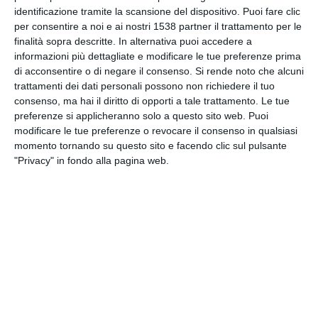
INVIA QUESTA CARTOLINA
identificazione tramite la scansione del dispositivo. Puoi fare clic
per consentire a noi e ai nostri 1538 partner il trattamento per le
finalità sopra descritte. In alternativa puoi accedere a
via Email
(GRATUITO)
informazioni più dettagliate e modificare le tue preferenze prima
di acconsentire o di negare il consenso.
Si rende noto che alcuni
trattamenti dei dati personali possono non richiedere il tuo
CONDIVIDI QUESTA
consenso, ma hai il diritto di opporti a tale trattamento. Le tue
CARTOLINA
preferenze si applicheranno solo a questo sito web. Puoi
modificare le tue preferenze o revocare il consenso in qualsiasi
momento tornando su questo sito e facendo clic sul pulsante
Facebook, Twitter, WhatsApp, ...
"Privacy" in fondo alla pagina web.
VEDI ALTRE CARTOLINE DI
QUESTE CATEGORIE
Cartoline Feste et Festività
Cartoline Tradizioni Popolari
Cartoline Capodanno