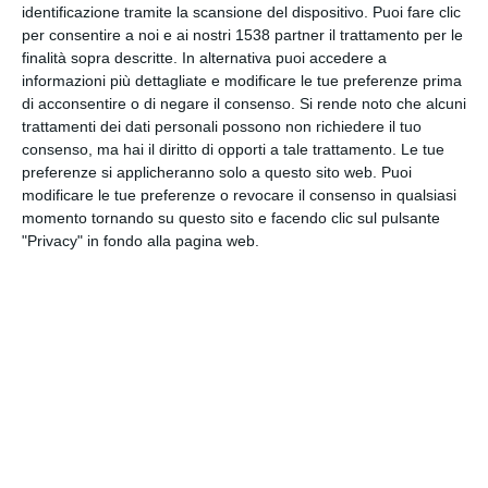
identificazione tramite la scansione del dispositivo. Puoi fare clic
INVIA QUESTA CARTOLINA
per consentire a noi e ai nostri 1538 partner il trattamento per le
finalità sopra descritte. In alternativa puoi accedere a
via Email
informazioni più dettagliate e modificare le tue preferenze prima
(GRATUITO)
di acconsentire o di negare il consenso.
Si rende noto che alcuni
trattamenti dei dati personali possono non richiedere il tuo
CONDIVIDI QUESTA
consenso, ma hai il diritto di opporti a tale trattamento. Le tue
CARTOLINA
preferenze si applicheranno solo a questo sito web. Puoi
modificare le tue preferenze o revocare il consenso in qualsiasi
momento tornando su questo sito e facendo clic sul pulsante
Facebook, Twitter, WhatsApp, ...
"Privacy" in fondo alla pagina web.
VEDI ALTRE CARTOLINE DI
QUESTE CATEGORIE
Cartoline di Auguri
Auguri di Buon Compleanno