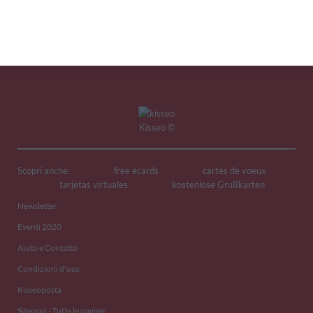
2
1
Kisseo
©
Scopri anche:
free ecards
cartes de voeux
tarjetas virtuales
kostenlose Grußkarten
Newsletter
Eventi 2020
Aiuto e Contatto
Condizioni d'uso
Kisseoposta
Sitemap - Tutte le pagine