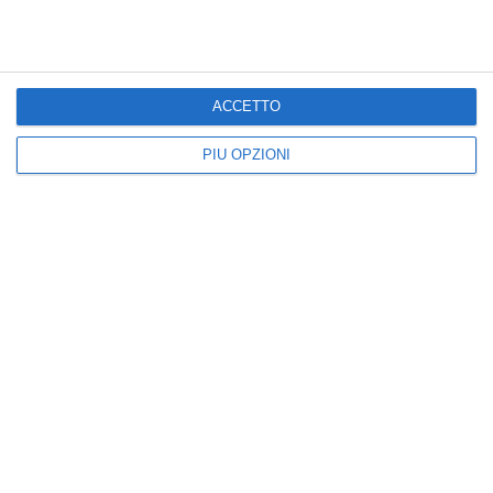
Presto mamma
ACCETTO
PIÙ OPZIONI
Diploma di bambino più carino