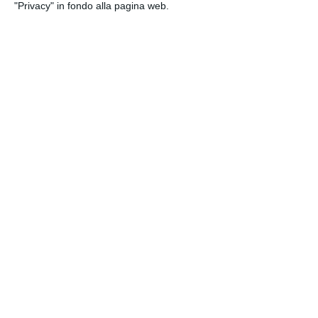
"Privacy" in fondo alla pagina web.
Ci siamo uniti davanti a Dio
È una bella bambina