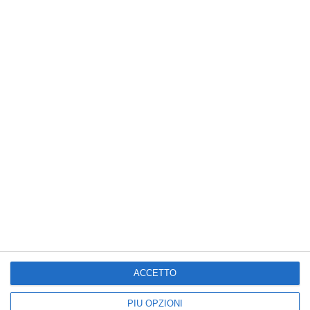
Addio l'alzarsi tardi
ACCETTO
PIÙ OPZIONI