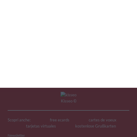
1
2
Kisseo
©
Scopri anche:
free ecards
cartes de voeux
tarjetas virtuales
kostenlose Grußkarten
Newsletter