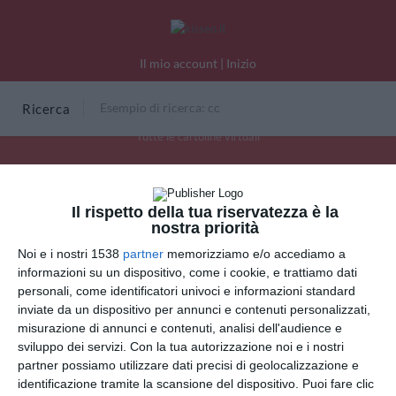
Il mio account
|
Inizio
Ricerca
Tutte le cartoline virtuali
Ci siamo uniti davanti a Dio
Il rispetto della tua riservatezza è la
nostra priorità
Noi e i nostri 1538
partner
memorizziamo e/o accediamo a
INVIA QUESTA CARTOLINA
informazioni su un dispositivo, come i cookie, e trattiamo dati
personali, come identificatori univoci e informazioni standard
via Email
inviate da un dispositivo per annunci e contenuti personalizzati,
(GRATUITO)
misurazione di annunci e contenuti, analisi dell'audience e
sviluppo dei servizi.
Con la tua autorizzazione noi e i nostri
CONDIVIDI QUESTA
partner possiamo utilizzare dati precisi di geolocalizzazione e
CARTOLINA
identificazione tramite la scansione del dispositivo. Puoi fare clic