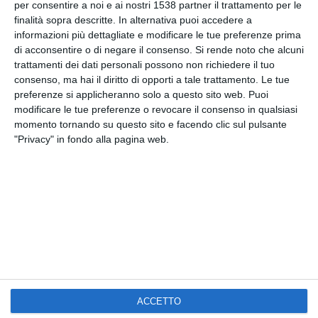
per consentire a noi e ai nostri 1538 partner il trattamento per le
finalità sopra descritte. In alternativa puoi accedere a
Facebook, Twitter, WhatsApp, ...
informazioni più dettagliate e modificare le tue preferenze prima
di acconsentire o di negare il consenso.
Si rende noto che alcuni
trattamenti dei dati personali possono non richiedere il tuo
VEDI ALTRE CARTOLINE DI
consenso, ma hai il diritto di opporti a tale trattamento. Le tue
QUESTE CATEGORIE
preferenze si applicheranno solo a questo sito web. Puoi
modificare le tue preferenze o revocare il consenso in qualsiasi
Partecipazioni e Inviti
momento tornando su questo sito e facendo clic sul pulsante
"Privacy" in fondo alla pagina web.
Partecipazioni di Matrimonio
Kisseo
©
ACCETTO