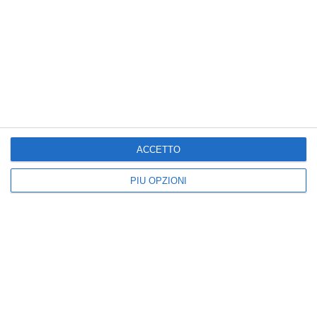
Cartoline Festa della Mamma
Cartoline Festa dei Nonni
Cartoline Primavera
Cartoline di Auguri
Auguri di Buon Compleanno
Cartoline Onomastico
Cartoline per dirti
ACCETTO
Cartoline Buongiorno
PIÙ OPZIONI
Kisseo
©