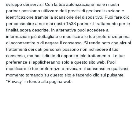
sviluppo dei servizi.
Con la tua autorizzazione noi e i nostri
INVIA QUESTA CARTOLINA
partner possiamo utilizzare dati precisi di geolocalizzazione e
identificazione tramite la scansione del dispositivo. Puoi fare clic
via Email
(GRATUITO)
per consentire a noi e ai nostri 1538 partner il trattamento per le
finalità sopra descritte. In alternativa puoi accedere a
informazioni più dettagliate e modificare le tue preferenze prima
CONDIVIDI QUESTA
di acconsentire o di negare il consenso.
Si rende noto che alcuni
CARTOLINA
trattamenti dei dati personali possono non richiedere il tuo
consenso, ma hai il diritto di opporti a tale trattamento. Le tue
preferenze si applicheranno solo a questo sito web. Puoi
Facebook, Twitter, WhatsApp, ...
modificare le tue preferenze o revocare il consenso in qualsiasi
momento tornando su questo sito e facendo clic sul pulsante
"Privacy" in fondo alla pagina web.
VEDI ALTRE CARTOLINE DI
QUESTE CATEGORIE
Cartoline Feste et Festività
Cartoline Feste Familiare
Cartoline Festa del Papà
Cartoline Festa della Donna