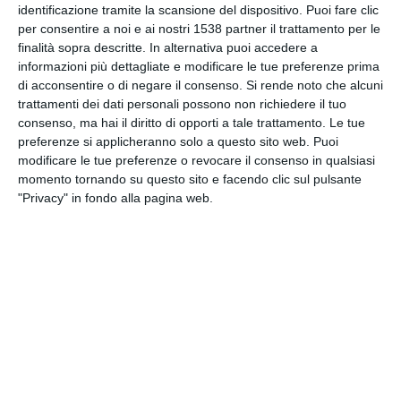
identificazione tramite la scansione del dispositivo. Puoi fare clic
INVIA QUESTA CARTOLINA
per consentire a noi e ai nostri 1538 partner il trattamento per le
finalità sopra descritte. In alternativa puoi accedere a
via Email
informazioni più dettagliate e modificare le tue preferenze prima
(GRATUITO)
di acconsentire o di negare il consenso.
Si rende noto che alcuni
trattamenti dei dati personali possono non richiedere il tuo
CONDIVIDI QUESTA
consenso, ma hai il diritto di opporti a tale trattamento. Le tue
CARTOLINA
preferenze si applicheranno solo a questo sito web. Puoi
modificare le tue preferenze o revocare il consenso in qualsiasi
momento tornando su questo sito e facendo clic sul pulsante
Facebook, Twitter, WhatsApp, ...
"Privacy" in fondo alla pagina web.
VEDI ALTRE CARTOLINE DI
QUESTE CATEGORIE
Cartoline per dirti
Cartoline Buongiorno