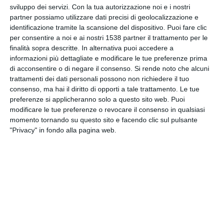
sviluppo dei servizi.
Con la tua autorizzazione noi e i nostri
INVIA QUESTA CARTOLINA
partner possiamo utilizzare dati precisi di geolocalizzazione e
identificazione tramite la scansione del dispositivo. Puoi fare clic
via Email
(GRATUITO)
per consentire a noi e ai nostri 1538 partner il trattamento per le
finalità sopra descritte. In alternativa puoi accedere a
informazioni più dettagliate e modificare le tue preferenze prima
CONDIVIDI QUESTA
di acconsentire o di negare il consenso.
Si rende noto che alcuni
CARTOLINA
trattamenti dei dati personali possono non richiedere il tuo
consenso, ma hai il diritto di opporti a tale trattamento. Le tue
preferenze si applicheranno solo a questo sito web. Puoi
Facebook, Twitter, WhatsApp, ...
modificare le tue preferenze o revocare il consenso in qualsiasi
momento tornando su questo sito e facendo clic sul pulsante
"Privacy" in fondo alla pagina web.
VEDI ALTRE CARTOLINE DI
QUESTE CATEGORIE
Cartoline Feste et Festività
Cartoline Feste Familiare
Cartoline Festa del Papà
Cartoline Festa della Donna