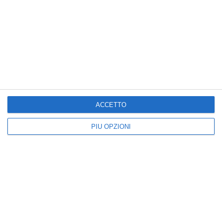
Cartoline Festa della Mamma
Cartoline Festa dei Nonni
Cartoline Primavera
Cartoline di Auguri
Auguri di Buon Compleanno
Cartoline Onomastico
Cartoline per dirti
ACCETTO
Cartoline Buongiorno
PIÙ OPZIONI
Kisseo
©