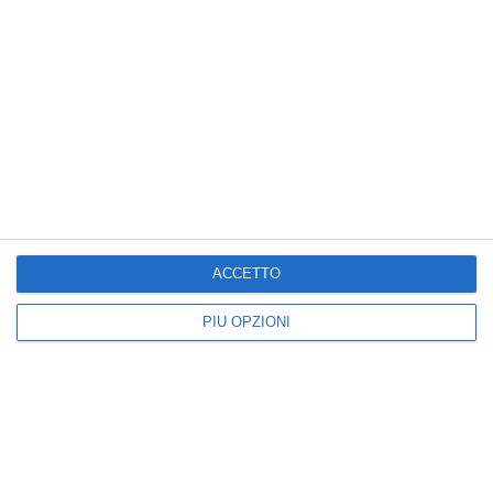
1' Maggio
ACCETTO
PIÙ OPZIONI