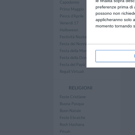
le finalità sopra des
Capodanno
preferenze prima di 
Primo Maggio
possono non richieder
Pesce d'Aprile
applicheranno solo a
Venerdì 17
momento tornando su 
Halloween
Festività Nazionali
Festa dei Nonni
Festa della Mamma
Festa della Donna
Festa del Papà
Regali Virtuali
RELIGIONI
Feste Cristiane
Buona Pasqua
Buon Natale
Feste Ebraiche
Rosh Hashana
Pèsah