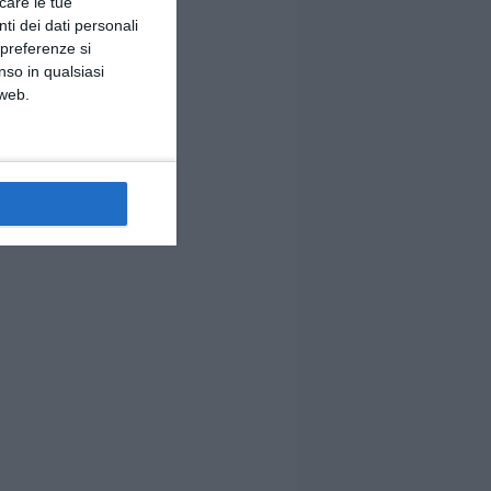
icare le tue
ti dei dati personali
 preferenze si
nso in qualsiasi
 web.