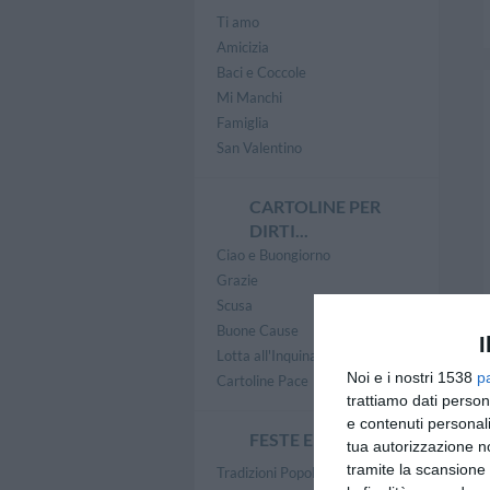
Ti amo
Amicizia
Baci e Coccole
Mi Manchi
Famiglia
San Valentino
CARTOLINE PER
DIRTI...
Ciao e Buongiorno
Grazie
Scusa
Buone Cause
I
Lotta all'Inquinamento
Noi e i nostri 1538
p
Cartoline Pace
trattiamo dati person
e contenuti personali
FESTE E FESTIVITÀ
tua autorizzazione no
tramite la scansione 
Tradizioni Popolari