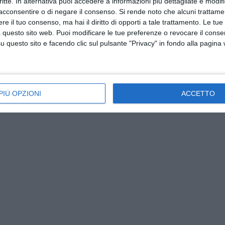
critte. In alternativa puoi accedere a informazioni più dettagliate e modif
acconsentire o di negare il consenso.
Si rende noto che alcuni trattamen
e il tuo consenso, ma hai il diritto di opporti a tale trattamento. Le tue
 questo sito web. Puoi modificare le tue preferenze o revocare il conse
questo sito e facendo clic sul pulsante "Privacy" in fondo alla pagina
PIÙ OPZIONI
ACCETTO