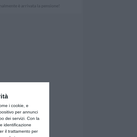
nalmente è arrivata la pensione!
ità
ome i cookie, e
spositivo per annunci
o dei servizi.
Con la
e identificazione
er il trattamento per