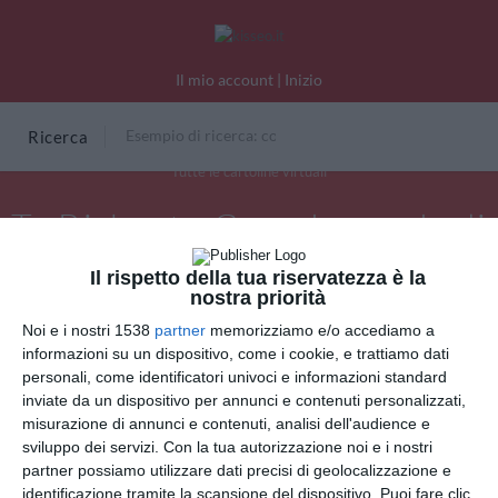
Il mio account
|
Inizio
Ricerca
Tutte le cartoline virtuali
Tu Bishvat - Capodanno degli
alberi
Il rispetto della tua riservatezza è la
nostra priorità
Noi e i nostri 1538
partner
memorizziamo e/o accediamo a
informazioni su un dispositivo, come i cookie, e trattiamo dati
INVIA QUESTA CARTOLINA
personali, come identificatori univoci e informazioni standard
inviate da un dispositivo per annunci e contenuti personalizzati,
misurazione di annunci e contenuti, analisi dell'audience e
via Email
(GRATUITO)
sviluppo dei servizi.
Con la tua autorizzazione noi e i nostri
partner possiamo utilizzare dati precisi di geolocalizzazione e
CONDIVIDI QUESTA
identificazione tramite la scansione del dispositivo. Puoi fare clic