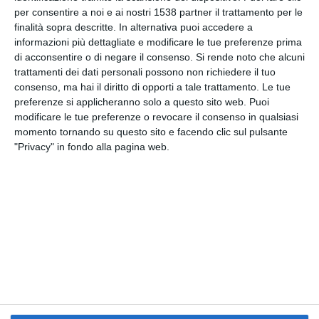
per consentire a noi e ai nostri 1538 partner il trattamento per le
CARTOLINA
finalità sopra descritte. In alternativa puoi accedere a
informazioni più dettagliate e modificare le tue preferenze prima
Facebook, Twitter, WhatsApp, ...
di acconsentire o di negare il consenso.
Si rende noto che alcuni
trattamenti dei dati personali possono non richiedere il tuo
consenso, ma hai il diritto di opporti a tale trattamento. Le tue
preferenze si applicheranno solo a questo sito web. Puoi
VEDI ALTRE CARTOLINE DI
modificare le tue preferenze o revocare il consenso in qualsiasi
QUESTE CATEGORIE
momento tornando su questo sito e facendo clic sul pulsante
"Privacy" in fondo alla pagina web.
Cartoline Religiose
Feste Ebraiche
Cartoline Tu Bishvat