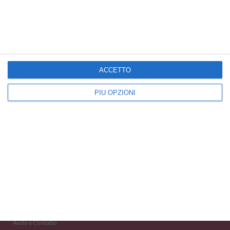
Cartoline Famiglia
Cartoline Coppie
Cartoline Padre/Figli
ACCETTO
PIÙ OPZIONI
Kisseo
©
Scopri anche:
free ecards
cartes de voeux
tarjetas virtuales
kostenlose Grußkarten
Newsletter
Eventi 2020
Aiuto e Contatto