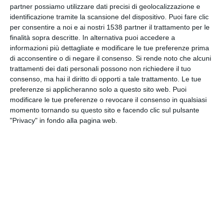
partner possiamo utilizzare dati precisi di geolocalizzazione e
INVIA QUESTA CARTOLINA
identificazione tramite la scansione del dispositivo. Puoi fare clic
per consentire a noi e ai nostri 1538 partner il trattamento per le
via Email
(GRATUITO)
finalità sopra descritte. In alternativa puoi accedere a
informazioni più dettagliate e modificare le tue preferenze prima
di acconsentire o di negare il consenso.
Si rende noto che alcuni
CONDIVIDI QUESTA
trattamenti dei dati personali possono non richiedere il tuo
CARTOLINA
consenso, ma hai il diritto di opporti a tale trattamento. Le tue
preferenze si applicheranno solo a questo sito web. Puoi
modificare le tue preferenze o revocare il consenso in qualsiasi
Facebook, Twitter, WhatsApp, ...
momento tornando su questo sito e facendo clic sul pulsante
"Privacy" in fondo alla pagina web.
VEDI ALTRE CARTOLINE DI
QUESTE CATEGORIE
Cartoline Feste et Festività
Cartoline Feste Familiare
Cartoline Festa del Papà
Cartoline Sentimenti