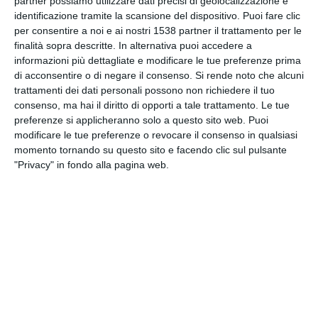
partner possiamo utilizzare dati precisi di geolocalizzazione e
identificazione tramite la scansione del dispositivo. Puoi fare clic
per consentire a noi e ai nostri 1538 partner il trattamento per le
INVIA QUESTA CARTOLINA
finalità sopra descritte. In alternativa puoi accedere a
informazioni più dettagliate e modificare le tue preferenze prima
di acconsentire o di negare il consenso.
Si rende noto che alcuni
via Email
(GRATUITO)
trattamenti dei dati personali possono non richiedere il tuo
consenso, ma hai il diritto di opporti a tale trattamento. Le tue
CONDIVIDI QUESTA
preferenze si applicheranno solo a questo sito web. Puoi
CARTOLINA
modificare le tue preferenze o revocare il consenso in qualsiasi
momento tornando su questo sito e facendo clic sul pulsante
"Privacy" in fondo alla pagina web.
Facebook, Twitter, WhatsApp, ...
VEDI ALTRE CARTOLINE DI
QUESTE CATEGORIE
Cartoline Religiose
Feste Ebraiche
Cartoline Pèsah