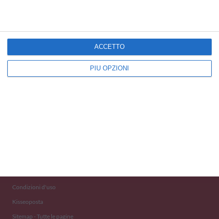
ACCETTO
PIÙ OPZIONI
Kisseo
©
Scopri anche:
free ecards
cartes de voeux
tarjetas virtuales
kostenlose Grußkarten
Newsletter
Eventi 2020
Aiuto e Contatto
Condizioni d'uso
Kisseoposta
Sitemap - Tutte le pagine