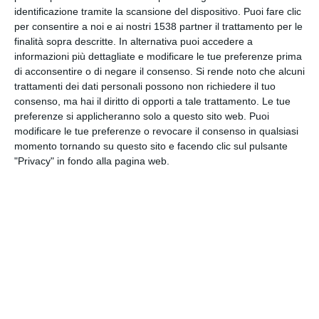
INVIA QUESTA CARTOLINA
identificazione tramite la scansione del dispositivo. Puoi fare clic
per consentire a noi e ai nostri 1538 partner il trattamento per le
finalità sopra descritte. In alternativa puoi accedere a
via Email
(GRATUITO)
informazioni più dettagliate e modificare le tue preferenze prima
di acconsentire o di negare il consenso.
Si rende noto che alcuni
trattamenti dei dati personali possono non richiedere il tuo
CONDIVIDI QUESTA
consenso, ma hai il diritto di opporti a tale trattamento. Le tue
CARTOLINA
preferenze si applicheranno solo a questo sito web. Puoi
modificare le tue preferenze o revocare il consenso in qualsiasi
momento tornando su questo sito e facendo clic sul pulsante
Facebook, Twitter, WhatsApp, ...
"Privacy" in fondo alla pagina web.
VEDI ALTRE CARTOLINE DI
QUESTE CATEGORIE
Cartoline Feste et Festività
Cartoline Tradizioni Popolari
Cartoline San Lorenzo