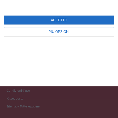
ACCETTO
PIÙ OPZIONI
Kisseo
©
Scopri anche:
free ecards
cartes de voeux
tarjetas virtuales
kostenlose Grußkarten
Newsletter
Eventi 2020
Aiuto e Contatto
Condizioni d'uso
Kisseoposta
Sitemap - Tutte le pagine