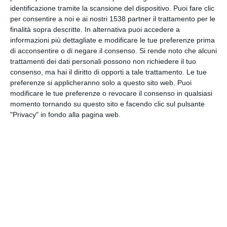
INVIA QUESTA CARTOLINA
identificazione tramite la scansione del dispositivo. Puoi fare clic
per consentire a noi e ai nostri 1538 partner il trattamento per le
finalità sopra descritte. In alternativa puoi accedere a
via Email
(GRATUITO)
informazioni più dettagliate e modificare le tue preferenze prima
di acconsentire o di negare il consenso.
Si rende noto che alcuni
trattamenti dei dati personali possono non richiedere il tuo
CONDIVIDI QUESTA
consenso, ma hai il diritto di opporti a tale trattamento. Le tue
CARTOLINA
preferenze si applicheranno solo a questo sito web. Puoi
modificare le tue preferenze o revocare il consenso in qualsiasi
momento tornando su questo sito e facendo clic sul pulsante
Facebook, Twitter, WhatsApp, ...
"Privacy" in fondo alla pagina web.
VEDI ALTRE CARTOLINE DI
QUESTE CATEGORIE
Cartoline Religiose
Feste Ebraiche
Cartoline Rosh Hashana