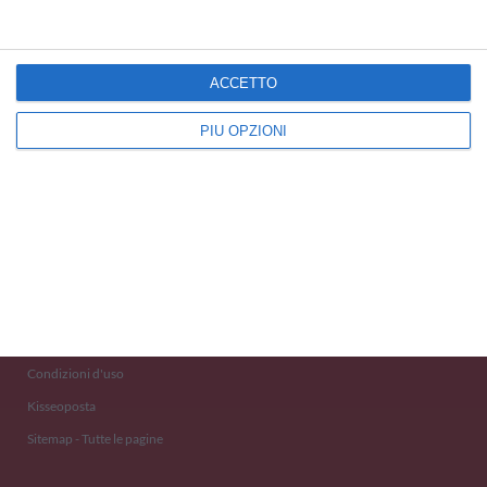
ACCETTO
PIÙ OPZIONI
Kisseo
©
Scopri anche:
free ecards
cartes de voeux
tarjetas virtuales
kostenlose Grußkarten
Newsletter
Eventi 2020
Aiuto e Contatto
Condizioni d'uso
Kisseoposta
Sitemap - Tutte le pagine